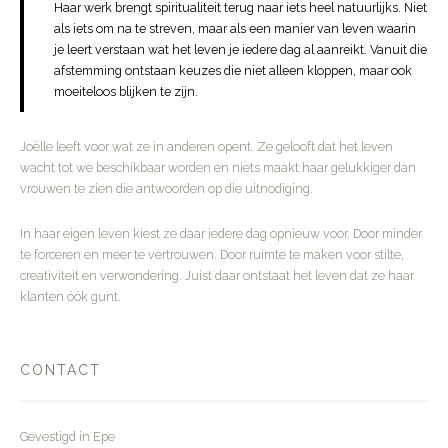
Haar werk brengt spiritualiteit terug naar iets heel natuurlijks. Niet
als iets om na te streven, maar als een manier van leven waarin
je leert verstaan wat het leven je iedere dag al aanreikt. Vanuit die
afstemming ontstaan keuzes die niet alleen kloppen, maar ook
moeiteloos blijken te zijn.
Joëlle leeft voor wat ze in anderen opent. Ze gelooft dat het leven
wacht tot we beschikbaar worden en niets maakt haar gelukkiger dan
vrouwen te zien die antwoorden op die uitnodiging.
In haar eigen leven kiest ze daar iedere dag opnieuw voor. Door minder
te forceren en meer te vertrouwen. Door ruimte te maken voor stilte,
creativiteit en verwondering. Juist daar ontstaat het leven dat ze haar
klanten óók gunt.
CONTACT
Gevestigd in Epe