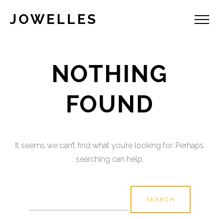
JOWELLES
NOTHING
FOUND
It seems we can’t find what you’re looking for. Perhaps
searching can help.
Search
for: