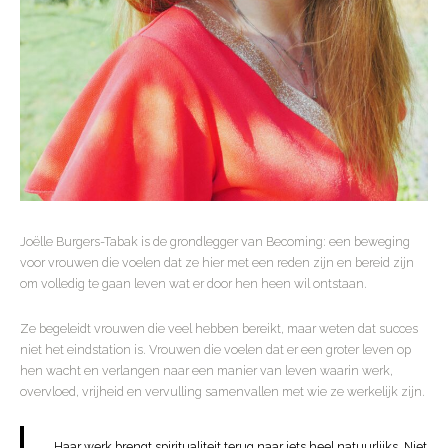
Joëlle Burgers-Tabak is de grondlegger van Becoming: een beweging
voor vrouwen die voelen dat ze hier met een reden zijn en bereid zijn
om volledig te gaan leven wat er door hen heen wil ontstaan.
Ze begeleidt vrouwen die veel hebben bereikt, maar weten dat succes
niet het eindstation is. Vrouwen die voelen dat er een groter leven op
hen wacht en verlangen naar een manier van leven waarin werk,
overvloed, vrijheid en vervulling samenvallen met wie ze werkelijk zijn.
Haar werk brengt spiritualiteit terug naar iets heel natuurlijks. Niet