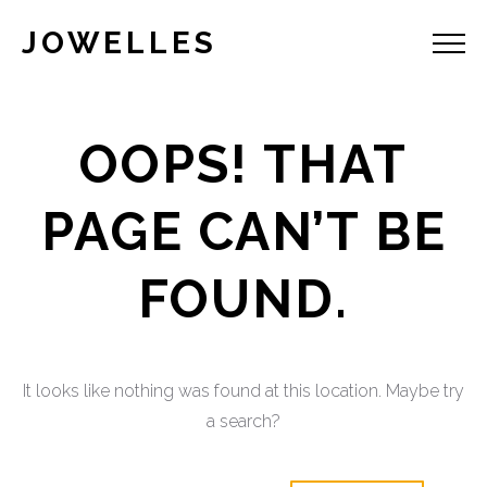
JOWELLES
OOPS! THAT
PAGE CAN’T BE
FOUND.
It looks like nothing was found at this location. Maybe try
a search?