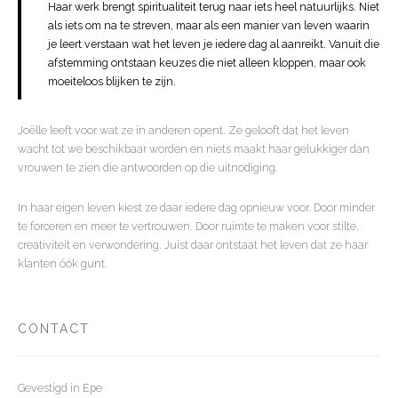
Haar werk brengt spiritualiteit terug naar iets heel natuurlijks. Niet
als iets om na te streven, maar als een manier van leven waarin
je leert verstaan wat het leven je iedere dag al aanreikt. Vanuit die
afstemming ontstaan keuzes die niet alleen kloppen, maar ook
moeiteloos blijken te zijn.
Joëlle leeft voor wat ze in anderen opent. Ze gelooft dat het leven
wacht tot we beschikbaar worden en niets maakt haar gelukkiger dan
vrouwen te zien die antwoorden op die uitnodiging.
In haar eigen leven kiest ze daar iedere dag opnieuw voor. Door minder
te forceren en meer te vertrouwen. Door ruimte te maken voor stilte,
creativiteit en verwondering. Juist daar ontstaat het leven dat ze haar
klanten óók gunt.
CONTACT
Gevestigd in Epe