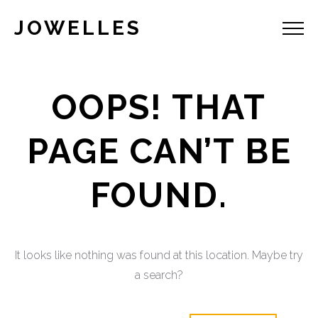
JOWELLES
OOPS! THAT
PAGE CAN’T BE
FOUND.
It looks like nothing was found at this location. Maybe try
a search?