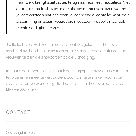
Haar werk brengt spiritualiteit terug naar iets heel natuurlijks. Niet
als iets om na te streven, maar als een manier van leven waarin
je leert verstaan wat het leven je iedere dag al aanreikt. Vanuit die
afstemming ontstaan keuzes die niet alleen kloppen, maar ook
moeiteloos blijken te zijn.
Joëlle leeft voor wat ze in anderen opent. Ze gelooft dat het leven
wacht tot we beschikbaar worden en niets maakt haar gelukkiger dan
vrouwen te zien die antwoorden op die uitnodiging.
In haar eigen leven kiest ze daar iedere dag opnieuw voor. Door minder
te forceren en meer te vertrouwen. Door ruimte te maken voor stilte,
creativiteit en verwondering. Juist daar ontstaat het leven dat ze haar
klanten óók gunt.
CONTACT
Gevestigd in Epe