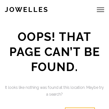
JOWELLES
OOPS! THAT
PAGE CAN’T BE
FOUND.
It looks like nothing was found at this location. Maybe try
a search?