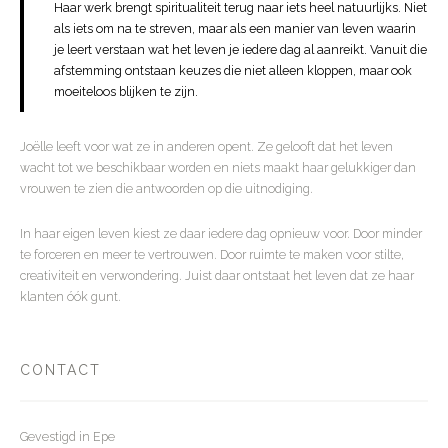
Haar werk brengt spiritualiteit terug naar iets heel natuurlijks. Niet
als iets om na te streven, maar als een manier van leven waarin
je leert verstaan wat het leven je iedere dag al aanreikt. Vanuit die
afstemming ontstaan keuzes die niet alleen kloppen, maar ook
moeiteloos blijken te zijn.
Joëlle leeft voor wat ze in anderen opent. Ze gelooft dat het leven
wacht tot we beschikbaar worden en niets maakt haar gelukkiger dan
vrouwen te zien die antwoorden op die uitnodiging.
In haar eigen leven kiest ze daar iedere dag opnieuw voor. Door minder
te forceren en meer te vertrouwen. Door ruimte te maken voor stilte,
creativiteit en verwondering. Juist daar ontstaat het leven dat ze haar
klanten óók gunt.
CONTACT
Gevestigd in Epe