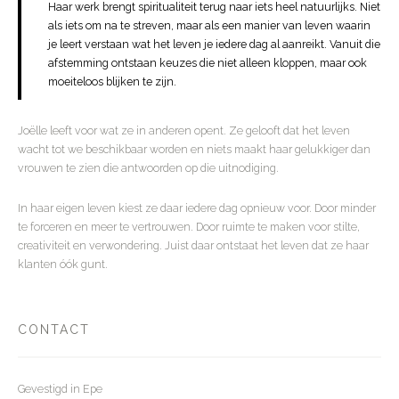
Haar werk brengt spiritualiteit terug naar iets heel natuurlijks. Niet
als iets om na te streven, maar als een manier van leven waarin
je leert verstaan wat het leven je iedere dag al aanreikt. Vanuit die
afstemming ontstaan keuzes die niet alleen kloppen, maar ook
moeiteloos blijken te zijn.
Joëlle leeft voor wat ze in anderen opent. Ze gelooft dat het leven
wacht tot we beschikbaar worden en niets maakt haar gelukkiger dan
vrouwen te zien die antwoorden op die uitnodiging.
In haar eigen leven kiest ze daar iedere dag opnieuw voor. Door minder
te forceren en meer te vertrouwen. Door ruimte te maken voor stilte,
creativiteit en verwondering. Juist daar ontstaat het leven dat ze haar
klanten óók gunt.
CONTACT
Gevestigd in Epe