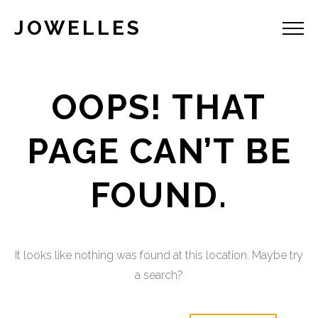
JOWELLES
OOPS! THAT
PAGE CAN’T BE
FOUND.
It looks like nothing was found at this location. Maybe try
a search?