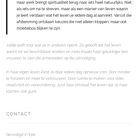
Haar werk brengt spiritualiteit terug naar iets heel natuurlijks. Niet
als iets om na te streven, maar als een manier van leven waarin
je leert verstaan wat het leven je iedere dag al aanreikt. Vanuit die
afstemming ontstaan keuzes die niet alleen kloppen, maar ook
moeiteloos blijken te zijn.
Joëlle leeft voor wat ze in anderen opent. Ze gelooft dat het leven
wacht tot we beschikbaar worden en niets maakt haar gelukkiger dan
vrouwen te zien die antwoorden op die uitnodiging.
In haar eigen leven kiest ze daar iedere dag opnieuw voor. Door minder
te forceren en meer te vertrouwen. Door ruimte te maken voor stilte,
creativiteit en verwondering. Juist daar ontstaat het leven dat ze haar
klanten óók gunt.
CONTACT
Gevestigd in Epe