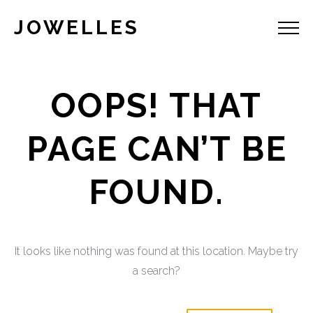
JOWELLES
OOPS! THAT
PAGE CAN’T BE
FOUND.
It looks like nothing was found at this location. Maybe try
a search?