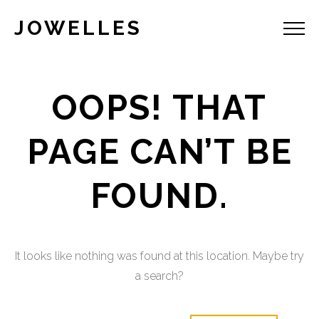
JOWELLES
OOPS! THAT
PAGE CAN’T BE
FOUND.
It looks like nothing was found at this location. Maybe try
a search?