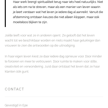
Haar werk brengt spiritualiteit terug naar iets heel natuurlijks. Niet
als iets om na te streven, maar als een manier van leven waarin
je leert verstaan wat het leven je iedere dag al aanreikt. Vanuit die
afstemming ontstaan keuzes die niet alleen kloppen, maar ook
moeiteloos blijken te zijn.
Joëlle leeft voor wat ze in anderen opent. Ze gelooft dat het leven
wacht tot we beschikbaar worden en niets maakt haar gelukkiger dan
vrouwen te zien die antwoorden op die uitnodiging.
In haar eigen leven kiest ze daar iedere dag opnieuw voor. Door minder
te forceren en meer te vertrouwen. Door ruimte te maken voor stilte,
creativiteit en verwondering. Juist daar ontstaat het leven dat ze haar
klanten óók gunt.
CONTACT
Gevestigd in Epe