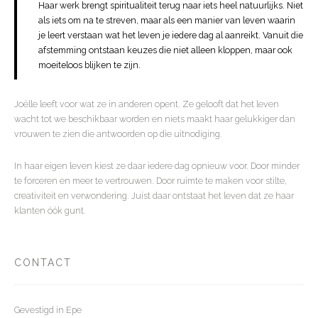
Haar werk brengt spiritualiteit terug naar iets heel natuurlijks. Niet
als iets om na te streven, maar als een manier van leven waarin
je leert verstaan wat het leven je iedere dag al aanreikt. Vanuit die
afstemming ontstaan keuzes die niet alleen kloppen, maar ook
moeiteloos blijken te zijn.
Joëlle leeft voor wat ze in anderen opent. Ze gelooft dat het leven
wacht tot we beschikbaar worden en niets maakt haar gelukkiger dan
vrouwen te zien die antwoorden op die uitnodiging.
In haar eigen leven kiest ze daar iedere dag opnieuw voor. Door minder
te forceren en meer te vertrouwen. Door ruimte te maken voor stilte,
creativiteit en verwondering. Juist daar ontstaat het leven dat ze haar
klanten óók gunt.
CONTACT
Gevestigd in Epe