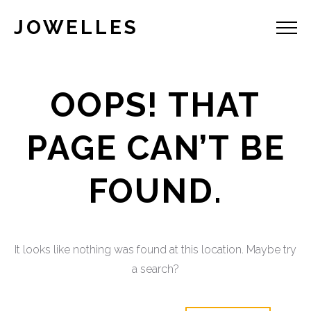
JOWELLES
OOPS! THAT
PAGE CAN’T BE
FOUND.
It looks like nothing was found at this location. Maybe try
a search?