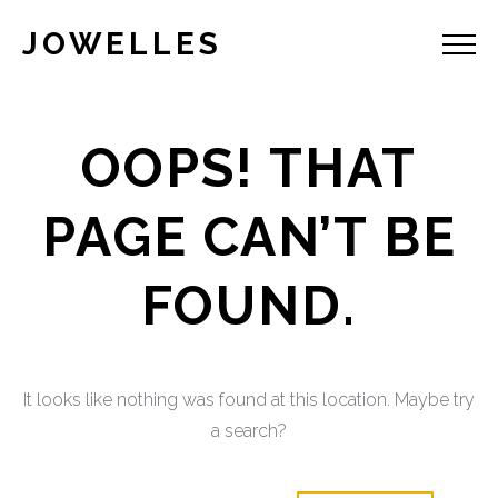
JOWELLES
OOPS! THAT
PAGE CAN’T BE
FOUND.
It looks like nothing was found at this location. Maybe try
a search?