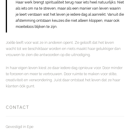
Haar werk brengt spiritualiteit terug naar iets heel natuurlijks. Niet
als iets om na te streven, maar als een manier van leven waarin
je leert verstaan wat het leven je iedere dag al aanreikt. Vanuit die
afstemming ontstaan keuzes die niet alleen kloppen, maar ook
moeiteloos blijken te zijn.
Joëlle leeft voor wat ze in anderen opent. Ze gelooft dat het leven
wacht tot we beschikbaar worden en niets maakt haar gelukkiger dan
vrouwen te zien die antwoorden op die uitnodiging.
In haar eigen leven kiest ze daar iedere dag opnieuw voor. Door minder
te forceren en meer te vertrouwen. Door ruimte te maken voor stilte,
creativiteit en verwondering. Juist daar ontstaat het leven dat ze haar
klanten óók gunt.
CONTACT
Gevestigd in Epe