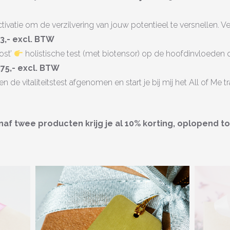
tivatie om de verzilvering van jouw potentieel te versnellen. Ver
3,- excl. BTW
ost’
holistische test (met biotensor) op de hoofdinvloeden op 
 275,- excl. BTW
de vitaliteitstest afgenomen en start je bij mij het All of Me t
af twee producten krijg je al 10% korting, oplopend tot