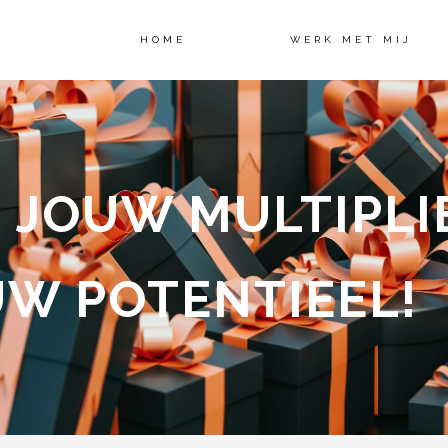
HOME
WERK MET MIJ
 JOUW MULTIPLI
UW POTENTIEEL!