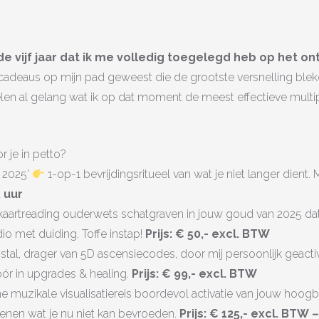
 de vijf jaar dat ik me volledig toegelegd heb op het o
k cadeaus op mijn pad geweest die de grootste versnelling bleke
len al gelang wat ik op dat moment de meest effectieve multipli
 je in petto?
 2025’
1-op-1 bevrijdingsritueel van wat je niet langer dient. 
5 uur
aartreading ouderwets schatgraven in jouw goud van 2025 dat
o met duiding. Toffe instap!
Prijs: € 50,- excl. BTW
stal, drager van 5D ascensiecodes, door mij persoonlijk geac
ór in upgrades & healing.
Prijs: € 99,- excl. BTW
e muzikale visualisatiereis boordevol activatie van jouw hoogb
nen wat je nu niet kan bevroeden.
Prijs: € 125,- excl. BTW
–