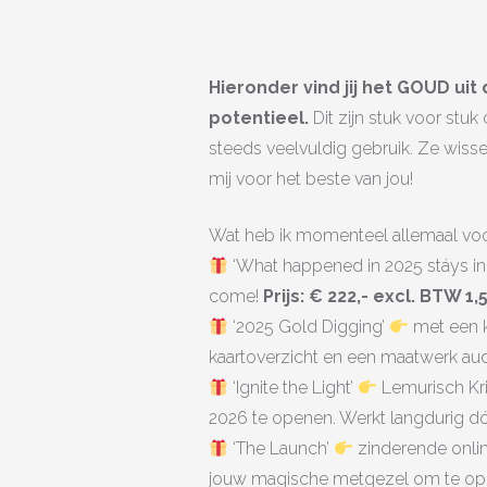
Hieronder vind jij het GOUD uit
potentieel.
Dit zijn stuk voor stu
steeds veelvuldig gebruik. Ze wisse
mij voor het beste van jou!
Wat heb ik momenteel allemaal voor
‘What happened in 2025 stáys in
come!
Prijs: € 222,- excl. BTW 1,
‘2025 Gold Digging’
met een k
kaartoverzicht en een maatwerk audi
‘Ignite the Light’
Lemurisch Kri
2026 te openen. Werkt langdurig dó
‘The Launch’
zinderende onlin
jouw magische metgezel om te ope