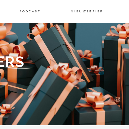
Skip
PODCAST
NIEUWSBRIEF
to
ERS
content