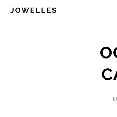
JOWELLES
O
C
It
S