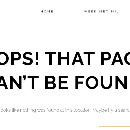
HOME
WERK MET MIJ
OPS! THAT PA
AN’T BE FOUN
 looks like nothing was found at this location. Maybe try a sear
earch