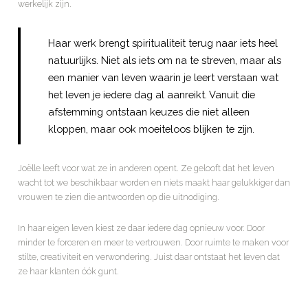
werkelijk zijn.
Haar werk brengt spiritualiteit terug naar iets heel
natuurlijks. Niet als iets om na te streven, maar als
een manier van leven waarin je leert verstaan wat
het leven je iedere dag al aanreikt. Vanuit die
afstemming ontstaan keuzes die niet alleen
kloppen, maar ook moeiteloos blijken te zijn.
Joëlle leeft voor wat ze in anderen opent. Ze gelooft dat het leven
wacht tot we beschikbaar worden en niets maakt haar gelukkiger dan
vrouwen te zien die antwoorden op die uitnodiging.
In haar eigen leven kiest ze daar iedere dag opnieuw voor. Door
minder te forceren en meer te vertrouwen. Door ruimte te maken voor
stilte, creativiteit en verwondering. Juist daar ontstaat het leven dat
ze haar klanten óók gunt.