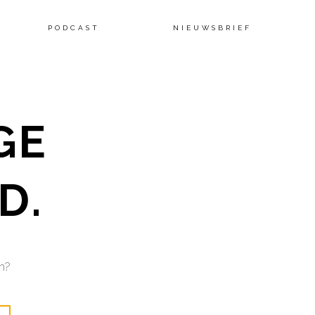
Skip
PODCAST
NIEUWSBRIEF
to
GE
content
D.
ch?